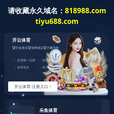
欢迎来到华体会体育-足球篮球官方直播平台官网
华体会体育-足球
Wuxi Huiling Machinery Co.
网站首页
公司简介
产品中心
荣誉证书